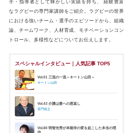
手・指導者として輝かしい実績を持ち、 経験豊富
なラグビーの専門家講師をご紹介。ラグビーの世界
における強いチーム・選手のエピソードから、組織
論、チームワーク、人材育成、モチベーションコン
トロール、多様性などについてお伝えします。
スペシャルインタビュー｜人気記事 TOP5
Vol.01 三流の一流～キートン山田～
キートン山田
Vol.43 介護は妻への恩返し
長門裕之
Vol.80 明智光秀が本能寺の変を起こした本当の理
由