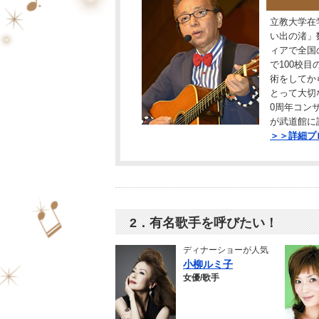
立教大学在
い出の渚」
ィアで全国
で100校
術をしてか
とって大切
0周年コン
が武道館に
＞＞詳細プ
2．有名歌手を呼びたい！
ディナーショーが人気
小柳ルミ子
女優/歌手