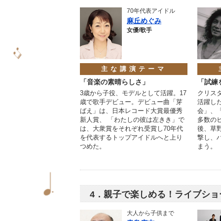
70年代表アイドル
麻丘めぐみ
女優/歌手
主な講演テーマ
「音楽の素晴らしさ」
「試練
3歳から子役、モデルとして活躍。17
クリス
歳で歌手デビュー。デビュー曲「芽
活躍し
ばえ」は、日本レコード大賞最優秀
会」、
新人賞、 「わたしの彼は左きき」で
多数の
は、大衆賞をそれぞれ受賞し70年代
後、草
を代表するトップアイドルへと上り
撃し、
つめた。
まう。
4．親子で楽しめる！ライブショ
大人から子供まで