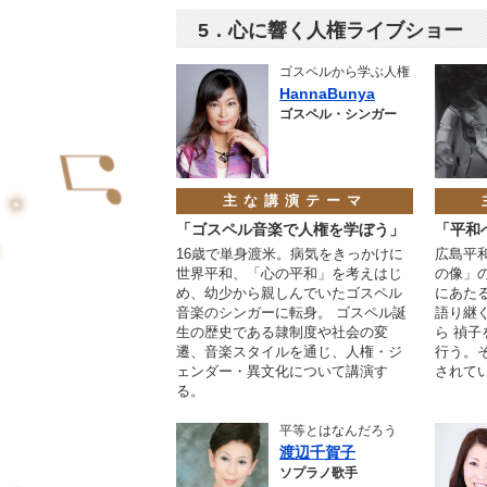
5．心に響く人権ライブショー
ゴスペルから学ぶ人権
HannaBunya
ゴスペル・シンガー
主な講演テーマ
「ゴスペル音楽で人権を学ぼう」
「平和
16歳で単身渡米。病気をきっかけに
広島平
世界平和、「心の平和」を考えはじ
の像」
め、幼少から親しんでいたゴスペル
にあた
音楽のシンガーに転身。 ゴスペル誕
語り継
生の歴史である隷制度や社会の変
ら 禎
遷、音楽スタイルを通じ、人権・ジ
行う。
ェンダー・異文化について講演す
されて
る。
平等とはなんだろう
渡辺千賀子
ソプラノ歌手