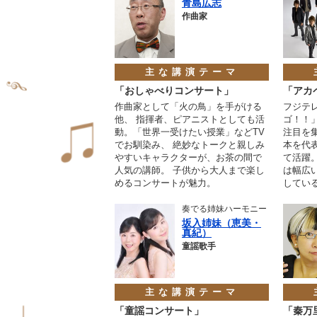
青島広志
作曲家
主な講演テーマ
「おしゃべりコンサート」
「アカ
作曲家として「火の鳥」を手がける
フジテ
他、 指揮者、ピアニストとしても活
ゴ！！
動。「世界一受けたい授業」などTV
注目を
でお馴染み、 絶妙なトークと親しみ
本を代
やすいキャラクターが、お茶の間で
て活躍
人気の講師。 子供から大人まで楽し
は幅広
めるコンサートが魅力。
してい
奏でる姉妹ハーモニー
坂入姉妹（恵美・
真紀）
童謡歌手
主な講演テーマ
「童謡コンサート」
「秦万