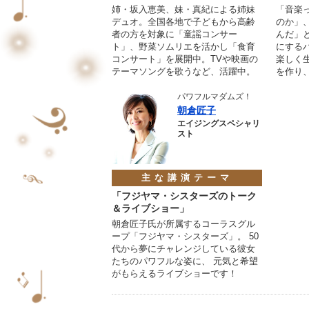
姉・坂入恵美、妹・真紀による姉妹
「音楽
デュオ。全国各地で子どもから高齢
のか」
者の方を対象に「童謡コンサー
んだ」
ト」、野菜ソムリエを活かし「食育
にする
コンサート」を展開中。TVや映画の
楽しく
テーマソングを歌うなど、活躍中。
を作り
パワフルマダムズ！
朝倉匠子
エイジングスペシャリ
スト
主な講演テーマ
「フジヤマ・シスターズのトーク
＆ライブショー」
朝倉匠子氏が所属するコーラスグル
ープ「フジヤマ・シスターズ」。 50
代から夢にチャレンジしている彼女
たちのパワフルな姿に、 元気と希望
がもらえるライブショーです！