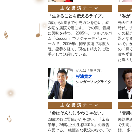
主な講演テーマ
「生きることを伝えるライブ」
「私が
2歳から5歳まで小児ガンを患い、幼
先天性
少期を病院で過ごす。 その間、音楽
時代、
に興味を持つ。 2005年、 フルアルバ
その精
ム「Cocoon」でメジャーデビュー。
題とな
一方で、2006年に卵巣腫瘍で再度入
いで』
院。療養を経て、現在も精力的に歌
の「輝
手として活躍している。
賞を受
た道の
がんは「生き方」
杉浦貴之
シンガーソングライタ
ー
主な講演テーマ
「命はそんなにやわじゃない」
「音楽
28歳の時に腎臓がんを患い、「余命
未熟児
半年、2年以上の生存率0％」の宣告
で失明
を受ける。 絶望的な状況のなか、“が
婚。 