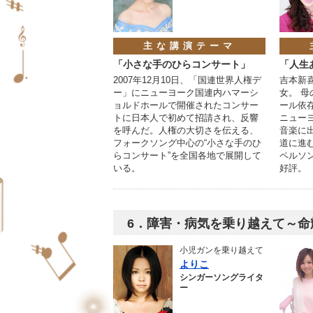
主な講演テーマ
「小さな手のひらコンサート」
「人生
2007年12月10日、「国連世界人権デ
吉本新
ー」にニューヨーク国連内ハマーシ
女。 
ョルドホールで開催されたコンサー
ール依
トに日本人で初めて招請され、反響
ニュー
を呼んだ。人権の大切さを伝える、
音楽に
フォークソング中心の“小さな手のひ
道に進
らコンサート”を全国各地で展開して
ペルソ
いる。
好評。
6．障害・病気を乗り越えて～命
小児ガンを乗り越えて
よりこ
シンガーソングライタ
ー