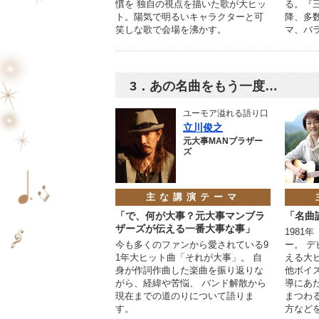
慣を 独自の視点を描いた歌が大ヒッ
る。『
ト。陽気で明るいキャラクターと可
降、多
笑しな歌で会場を沸かす。
マ、バ
3．あの名曲をもう一度…
ユーモア溢れる語り口
立川俊之
元大事MANブラザー
ズ
主な講演テーマ
「で、何が大事？元大事マンブラ
「名曲
ザーズが伝える一番大事な事」
1981
今も多くのファンから愛されている9
ー。 デ
1年大ヒット曲「それが大事」。 自
える大
身が作詞作曲した楽曲を振り返りな
他ボイ
がら、経緯や苦悩、 バンド解散から
導にあ
現在までの道のりについて語りま
まつわ
す。
方など