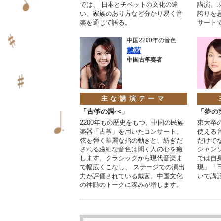
では、 日本とチベットの文化の違
講演。
い、家族のあり方など分かり易く音
誇りを
楽を通じて語る。
サート
中国2200年の音色
戴茜
中国古筝奏者
主な講演テーマ
「古筝の調べ」
「夢の
2200年もの歴史をもつ、中国の民族
東大卒
楽器「古筝」を用いたコンサート。
使える
弦を弾く華麗な指の動きと、紡ぎだ
だけで
される繊細な音色は聞く人の心を癒
シャン
します。クラシックから現代音楽ま
では自
で幅広くこなし、 ステージでの演出
現」「
力が評価されている戴茜。中国文化
いて講
の神髄のトークに深みが増します。