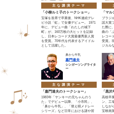
主な講演テーマ
「小柳ルミ子のトークショー」
「マル
宝塚を首席で卒業後、NHK連続デレ
ブラジル
ビ小説「虹」で女優デビュー。 1971
謡大賞
年に、デビュー曲「わたしの城下
た際に
町」が、160万枚の大ヒットを記録
曲の「
し、日本レコード大賞最優秀新人賞
レコー
を受賞。70年代を代表するアイドル
受賞。
として活躍した。
ジカル
鼻から牛乳
嘉門達夫
シンガーソングライタ
ー
主な講演テーマ
「嘉門達夫のトークショー」
「黒沢
1983年「ヤンキーの兄ちゃんのう
高校卒
た」でデビュー以降、「小市民」、
ン、工
「鼻から牛乳」、「替え唄メドレー
しながら
シリーズ」など日常における謎や習
宝映画