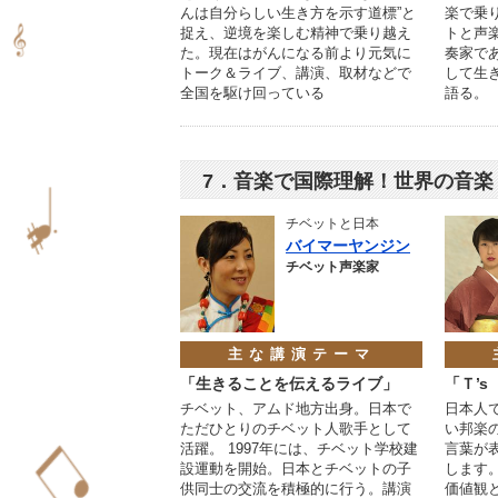
んは自分らしい生き方を示す道標”と
楽で乗
捉え、逆境を楽しむ精神で乗り越え
トと声
た。現在はがんになる前より元気に
奏家で
トーク＆ライブ、講演、取材などで
して生
全国を駆け回っている
語る。
7．音楽で国際理解！世界の音楽
チベットと日本
バイマーヤンジン
チベット声楽家
主な講演テーマ
「生きることを伝えるライブ」
「Ｔ’s
チベット、アムド地方出身。日本で
日本人
ただひとりのチベット人歌手として
い邦楽の
活躍。 1997年には、チベット学校建
言葉が
設運動を開始。日本とチベットの子
します
供同士の交流を積極的に行う。講演
価値観