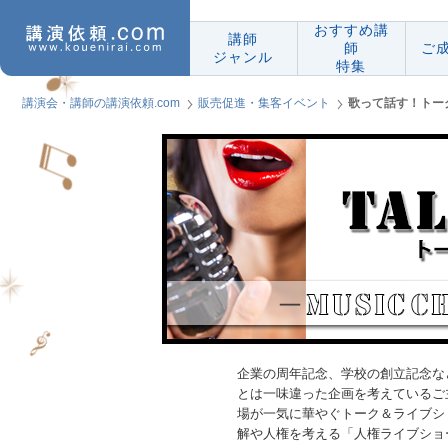
おすすめ講
講師
師
ご
ジャンル
特集
講演会・講師の講演依頼.com
販売促進・集客イベント
歌って話す！トー
企業の周年記念、学校の創立記念な
とは一味違った企画を考えているご
場が一気に華やぐトーク＆ライブシ
解や人権を考える「人権ライブショ