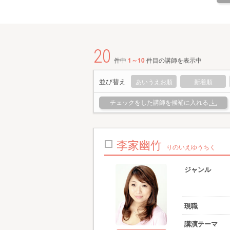
20
件中
1～10
件目の講師を表示中
並び替え
あいうえお順
新着順
チェックをした講師を候補に入れる
李家幽竹
りのいえゆうちく
ジャンル
現職
講演テーマ