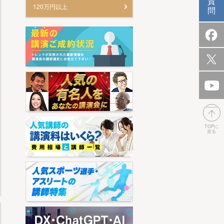
質
120万円以上
問
TOPに
戻る