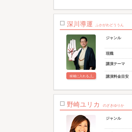
深川導運
ふかがわどううん
ジャンル
現職
講演テーマ
候補に入れる
講演料金目安
野崎ユリカ
のざきゆりか
ジャンル