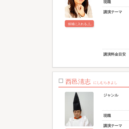
現職
講演テーマ
候補に入れる
講演料金目安
西邑淸志
にしむらきよし
ジャンル
現職
講演テーマ