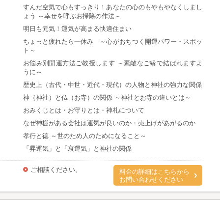
すんだ空気で心もすっきり！あなたの心のもやもやなくしまし
ょう ～幸せを呼ぶお掃除の作法～
明日も元気！運気が高まる快適住まい
ちょっと疲れたら一休み ～心がおちつく開運パワー・スポッ
ト～
お悩み別開運方法ご教授します ～素敵なご縁で結ばれますよ
うに～
歴史上（古代・中世・近代・現代）の人物と神社の強力な関係
神（神社）と仏（お寺）の関係 ～神社とお寺の違いとは～
おみくじとは・お守りとは・神札について
なぜ神棚がある会社は運気が良いのか・売上げがあがるのか
孝行と徳 ～世のため人のためになること～
「昇運気」と「衰運気」と神社の関係
ご相談ください。
料金の詳細はこちらから
お問い合わせください