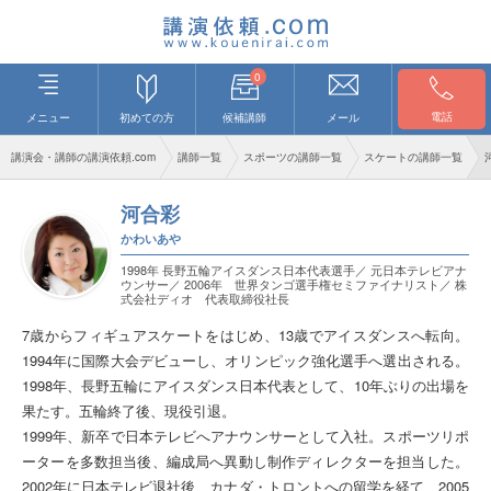
0
電話
メニュー
初めての方
候補講師
メール
講演会・講師の講演依頼.com
講師一覧
スポーツの講師一覧
スケートの講師一覧
河合彩
かわいあや
1998年 長野五輪アイスダンス日本代表選手／ 元日本テレビアナ
ウンサー／ 2006年 世界タンゴ選手権セミファイナリスト／ 株
式会社ディオ 代表取締役社長
7歳からフィギュアスケートをはじめ、13歳でアイスダンスへ転向。
1994年に国際大会デビューし、オリンピック強化選手へ選出される。
1998年、長野五輪にアイスダンス日本代表として、10年ぶりの出場を
果たす。五輪終了後、現役引退。
1999年、新卒で日本テレビへアナウンサーとして入社。スポーツリポ
ーターを多数担当後、編成局へ異動し制作ディレクターを担当した。
2002年に日本テレビ退社後、カナダ・トロントへの留学を経て、2005