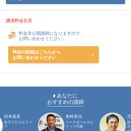
講演料金目安
料金非公開講師になりますので、
お問い合わせください。
料金の詳細はこちらから
お問い合わせください
あなたに
おすすめの講師
杉本真美
奥村幸治
児
女子プロゴルファ
ベースボールスピ
追
ー
リッツ代表
ポ
ー