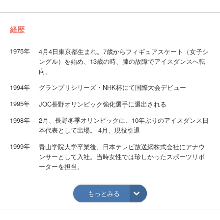
経歴
1975年
4月4日東京都生まれ。7歳からフィギュアスケート（女子シ
ングル）を始め、13歳の時、膝の故障でアイスダンスへ転
向。
1994年
グランプリシリーズ・NHK杯にて国際大会デビュー
1995年
JOC長野オリンピック強化選手に選出される
1998年
2月、長野冬季オリンピックに、10年ぶりのアイスダンス日
本代表として出場。 4月、現役引退
1999年
青山学院大学卒業後、日本テレビ放送網株式会社にアナウ
ンサーとして入社。当時女性では珍しかったスポーツリポ
ーターを担当。
2001年
12月、編成局スポーツへ異動。
もっとみる
2002年
12月、日本テレビ放送網株式会社を退社 カナダ・トロント
に語学留学し、帰国後、趣味として学んでいたアルゼンチ
ンタンゴを本格的にはじめる