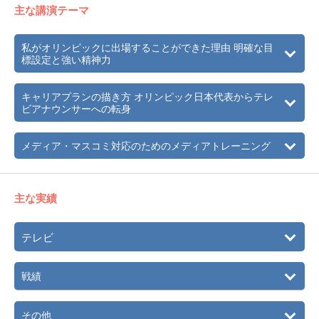
主な講演テーマ
2005年
不動産ソリューションの提供を行う某企業へ勤務。数ヶ月
の役員秘書経験を経てブランディング部門に配属。不動産
私がオリンピックに出場することができた理由 明確な目
取引において重要とされるブランディング活動の中で、
標設定と強い精神力
PR（広報）・IRをはじめ、広告・宣伝などプロモーション
業務全般に携わる。
キャリアプランの描き方 オリンピック日本代表からテレ
2006年
世界タンゴ選手権・ステージタンゴ部門にてセミファイナ
ビアナウンサーへの転身
ルまで進む
2009年
10月、某企業退社。
メディア・マスコミ対応のためのメディアトレーニング
2010年
3月、株式会社ディオ設立、代表取締役社長を務める。
現在、日本におけるスポーツを文化として定着させること
主な実績
を目的に様々な活動を開始している。
テレビ
戦績
その他