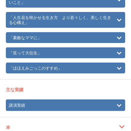
いこと」
「人生花を咲かせる生き方 より若々しく、美しく生き
る心構え」
「素敵なママに」
「笑って大往生」
「ほほえみごっこのすすめ」
主な実績
講演実績
本