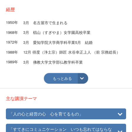
経歴
1950年
3月 名古屋市で生まれる
1968年
3月 椙山（すぎやま）女学園高校卒業
1972年
3月 愛知学院大学商学科卒業5月 結婚
1988年
12月 得度（浄土宗）師匠 水谷幸正上人 （前 宗務総長）
1989年
3月 佛教大学文学部仏教学科卒業
1990年
12月 剃髪（ていはつ）
もっとみる
1991年
4月 浄土宗 僧籍 取得
2006年
12月 法話（講演）1500回超える
主な講演テーマ
「人の心と経営の心 心を育てるもの」
「すてきにコミュニケーション いつも忘れてはならな