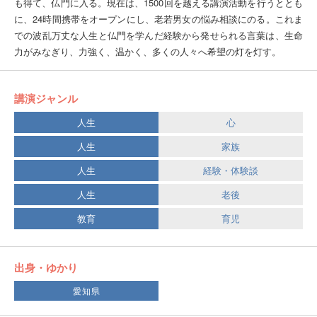
も得て、仏門に入る。現在は、1500回を越える講演活動を行うととも
に、24時間携帯をオープンにし、老若男女の悩み相談にのる。これま
での波乱万丈な人生と仏門を学んだ経験から発せられる言葉は、生命
力がみなぎり、力強く、温かく、多くの人々へ希望の灯を灯す。
講演ジャンル
人生
心
人生
家族
人生
経験・体験談
人生
老後
教育
育児
出身・ゆかり
愛知県