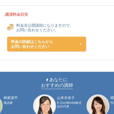
講演料金目安
料金非公開講師になりますので、
お問い合わせください。
料金の詳細はこちらから
お問い合わせください
あなたに
おすすめの講師
林家源平
山本衣奈子
晴
落語家
E-ComWorks株式
作
会社代表