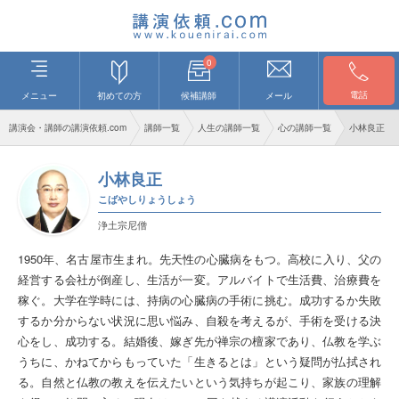
0
電話
メニュー
初めての方
候補講師
メール
講演会・講師の講演依頼.com
講師一覧
人生の講師一覧
心の講師一覧
小林良正
小林良正
こばやしりょうしょう
浄土宗尼僧
1950年、名古屋市生まれ。先天性の心臓病をもつ。高校に入り、父の
経営する会社が倒産し、生活が一変。アルバイトで生活費、治療費を
稼ぐ。大学在学時には、持病の心臓病の手術に挑む。成功するか失敗
するか分からない状況に思い悩み、自殺を考えるが、手術を受ける決
心をし、成功する。結婚後、嫁ぎ先が禅宗の檀家であり、仏教を学ぶ
うちに、かねてからもっていた「生きるとは」という疑問が払拭され
る。自然と仏教の教えを伝えたいという気持ちが起こり、家族の理解