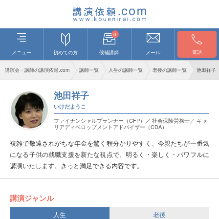
0
電話
メニュー
初めての方
候補講師
メール
講演会・講師の講演依頼.com
講師一覧
人生の講師一覧
老後の講師一覧
池田祥子
池田祥子
いけだようこ
ファイナンシャルプランナー（CFP）／ 社会保険労務士／ キャ
リアディベロップメントアドバイザー（CDA）
複雑で敬遠されがちな年金を驚く程分かりやすく、今親たちが一番気
になる子供の就職支援を新たな視点で、明るく・楽しく・パワフルに
講演いたします。きっと満足できる内容です。
講演ジャンル
人生
老後