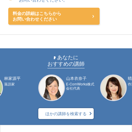
料金の詳細はこちらから
お問い合わせください
あなたに
おすすめの講師
林家源平
山本衣奈子
晴
落語家
E-ComWorks株式
作
会社代表
ほかの講師を検索する