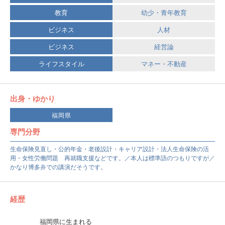
教育
幼少・青年教育
ビジネス
人材
ビジネス
経営論
ライフスタイル
マネー・不動産
出身・ゆかり
福岡県
専門分野
生命保険見直し・公的年金・老後設計・キャリア設計・法人生命保険の活
用・女性労働問題 再就職支援などです。／本人は標準語のつもりですが／
かなり博多弁での講演だそうです。
経歴
福岡県に生まれる