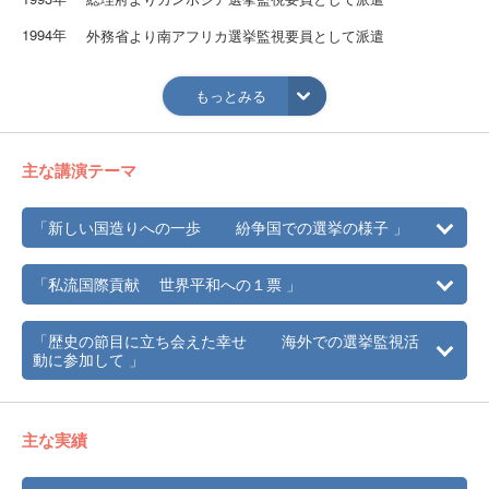
1994年
外務省より南アフリカ選挙監視要員として派遣
1996年
外務省よりパレスティナ選挙監視要員として派遣
もっとみる
1997年
外務省よりボスニアヘルツゴビナ選挙監視要員として派遣
1998年
外務省よりボスニア選挙管理要員として派遣
主な講演テーマ
1999年
外務省よりインドネシア選挙監視要員として派遣
2000年
総理府よりボスニア選挙監視要員として派遣
「新しい国造りへの一歩 紛争国での選挙の様子 」
2002年
内閣府より東チモール選挙監視要員として派遣
「私流国際貢献 世界平和への１票 」
2003年
社名変更により(株）ワールドリンクジャパン、ゼネラルマ
ネージャー就任
「歴史の節目に立ち会えた幸せ 海外での選挙監視活
動に参加して 」
主な実績