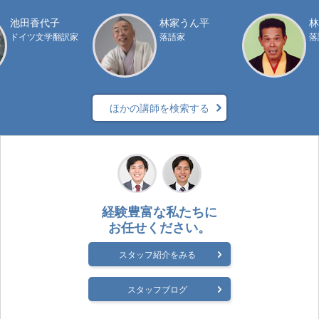
池田香代子
林家うん平
林
ドイツ文学翻訳家
落語家
落
ほかの講師を検索する
経験豊富な私たちに
お任せください。
スタッフ紹介をみる
スタッフブログ