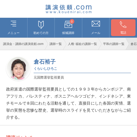
0
電話
メニュー
初めての方
候補講師
メール
講演会・講師の講演依頼.com
講師一覧
人権･福祉の講師一覧
平和の講師一覧
倉石
倉石裕子
くらいしひろこ
元国際選挙監視要員
政府派遣の国際選挙監視要員としての１９９３年からカンボジア、南
アフリカ、パレスティナ、ボスニアヘルツゴビナ、インドネシア、東
チモールで８回にわたる活動を通して、直接目にした各国の実情、選
挙の実態を悲惨な歴史、選挙時のスライドを見ていただきながらご紹
介する。