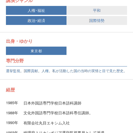
講演ジャンル
人権･福祉
平和
政治･経済
国際情勢
出身・ゆかり
東京都
専門分野
選挙監視。国際貢献。人権。私が活動した国の当時の実情と目で見た歴史。
経歴
1985年
日本外国語専門学校日本語科講師
1988年
文化外国語専門学校日本語科専任講師。
1990年
有限会社丸目エキシム入社
1993年
総理府よりカンボジア選挙監視要員として派遣