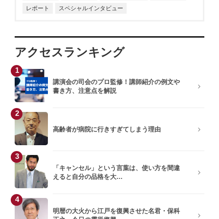
レポート
スペシャルインタビュー
アクセスランキング
1
講演会の司会のプロ監修！講師紹介の例文や
書き方、注意点を解説
2
高齢者が病院に行きすぎてしまう理由
3
「キャンセル」という言葉は、使い方を間違
えると自分の品格を大…
4
明暦の大火から江戸を復興させた名君・保科