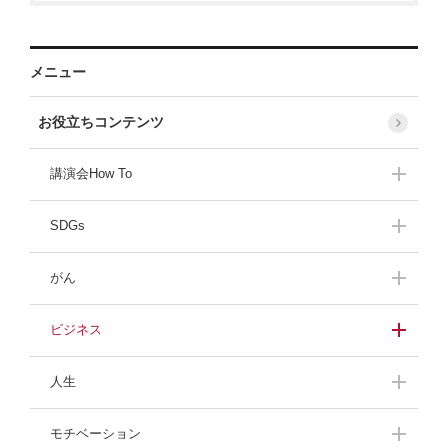
メニュー
お役立ちコンテンツ
講演会How To
講演会開催準備
SDGs
持続可能な社会を目指
がん
して
がんの体験者の声
ビジネス
緊張しないスピーチ
プロフェッショナルに
人生
訊く！
人生最大の危機
ザンネン女子メンテ
モチベーション
話題のビジネス本
飛び込み営業のコツ