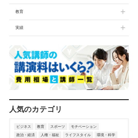
挑戦し続ける人たち
教育
中高生のきみたちへー
講演のプロが選ぶ！中
実績
先輩からのメッセージ
学生・高校生におすす
ー
めな本
講演拝聴レポート
一流の名言・格言
わたしの子育て体験記
ママパパお役立ち情
報！豊かな子育て
人気のカテゴリ
ビジネス
教育
スポーツ
モチベーション
政治・経済
人権・福祉
ライフスタイル
環境・科学