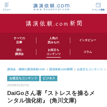
メニュー
イベント情報
すべての
人気の
インタビュー
記事
読みもの
読む
お役立ち
コラム
講演会
コンテンツ
講演会・講師の講演依頼.com
講演依頼.com新聞
お役立ちコンテンツ
お役立ちコンテンツ
ビジネス
2020年01月27日
DaiGoさん著『ストレスを操るメ
ンタル強化術』 (角川文庫)