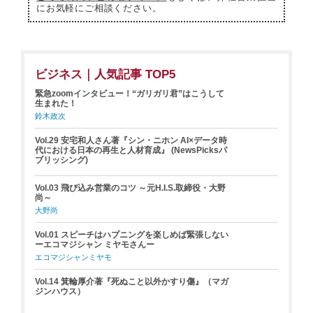
にお気軽にご相談ください。
ビジネス｜人気記事 TOP5
緊急zoomインタビュー！“ガリガリ君”はこうして
生まれた！
鈴木政次
Vol.29 安宅和人さん著『シン・ニホン AI×データ時
代における日本の再生と人材育成』 (NewsPicksパ
ブリッシング)
Vol.03 飛び込み営業のコツ ～元H.I.S.取締役・大野
尚～
大野尚
Vol.01 スピーチはハプニングを楽しめば緊張しない
ーエコマジシャン ミヤモさんー
エコマジシャンミヤモ
Vol.14 箕輪厚介著『死ぬこと以外かすり傷』（マガ
ジンハウス）