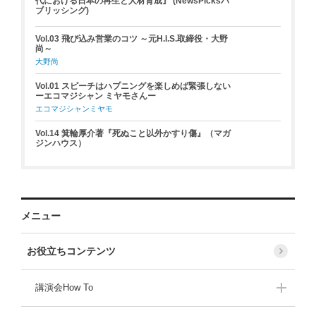
代における日本の再生と人材育成』 (NewsPicksパ
ブリッシング)
Vol.03 飛び込み営業のコツ ～元H.I.S.取締役・大野
尚～
大野尚
Vol.01 スピーチはハプニングを楽しめば緊張しない
ーエコマジシャン ミヤモさんー
エコマジシャンミヤモ
Vol.14 箕輪厚介著『死ぬこと以外かすり傷』（マガ
ジンハウス）
メニュー
お役立ちコンテンツ
講演会How To