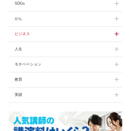
講演会開催準備
SDGs
持続可能な社会を目指
がん
して
がんの体験者の声
ビジネス
緊張しないスピーチ
プロフェッショナルに
人生
訊く！
人生最大の危機
ザンネン女子メンテ
モチベーション
話題のビジネス本
飛び込み営業のコツ
挑戦し続ける人たち
教育
中高生のきみたちへー
講演のプロが選ぶ！中
実績
先輩からのメッセージ
学生・高校生におすす
ー
めな本
講演拝聴レポート
一流の名言・格言
わたしの子育て体験記
ママパパお役立ち情
報！豊かな子育て