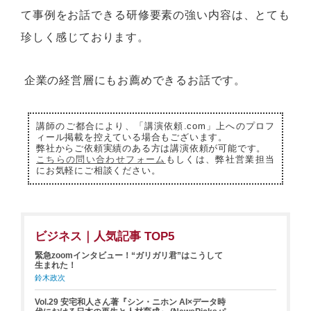
て事例をお話できる研修要素の強い内容は、とても
珍しく感じております。
企業の経営層にもお薦めできるお話です。
講師のご都合により、「講演依頼.com」上へのプロフ
ィール掲載を控えている場合もございます。
弊社からご依頼実績のある方は講演依頼が可能です。
こちらの問い合わせフォーム
もしくは、弊社営業担当
にお気軽にご相談ください。
ビジネス｜人気記事 TOP5
緊急zoomインタビュー！“ガリガリ君”はこうして
生まれた！
鈴木政次
Vol.29 安宅和人さん著『シン・ニホン AI×データ時