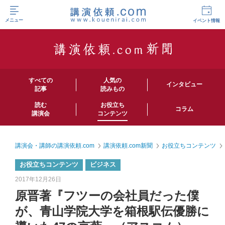
メニュー
イベント情報
すべての
人気の
インタビュー
記事
読みもの
読む
お役立ち
コラム
講演会
コンテンツ
講演会・講師の講演依頼.com
講演依頼.com新聞
お役立ちコンテンツ
お役立ちコンテンツ
ビジネス
2017年12月26日
原晋著『フツーの会社員だった僕
が、青山学院大学を箱根駅伝優勝に