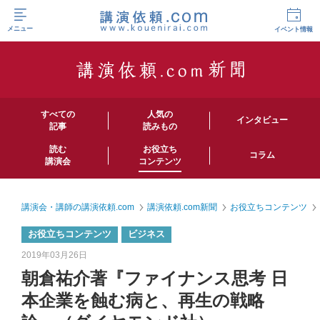
メニュー
イベント情報
すべての
人気の
インタビュー
記事
読みもの
読む
お役立ち
コラム
講演会
コンテンツ
講演会・講師の講演依頼.com
講演依頼.com新聞
お役立ちコンテンツ
お役立ちコンテンツ
ビジネス
2019年03月26日
朝倉祐介著『ファイナンス思考 日
本企業を蝕む病と、再生の戦略