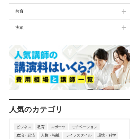
挑戦し続ける人たち
教育
中高生のきみたちへー
講演のプロが選ぶ！中
実績
先輩からのメッセージ
学生・高校生におすす
ー
めな本
講演拝聴レポート
一流の名言・格言
わたしの子育て体験記
ママパパお役立ち情
報！豊かな子育て
人気のカテゴリ
ビジネス
教育
スポーツ
モチベーション
政治・経済
人権・福祉
ライフスタイル
環境・科学