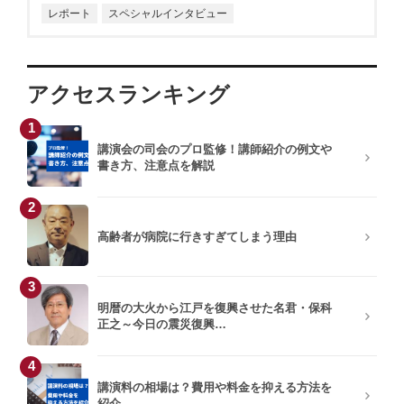
レポート
スペシャルインタビュー
アクセスランキング
1
講演会の司会のプロ監修！講師紹介の例文や
書き方、注意点を解説
2
高齢者が病院に行きすぎてしまう理由
3
明暦の大火から江戸を復興させた名君・保科
正之～今日の震災復興…
4
講演料の相場は？費用や料金を抑える方法を
紹介