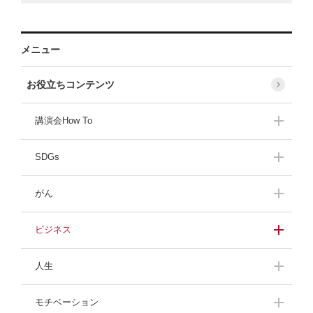
メニュー
お役立ちコンテンツ
講演会How To
講演会開催準備
SDGs
持続可能な社会を目指
がん
して
がんの体験者の声
ビジネス
緊張しないスピーチ
プロフェッショナルに
人生
訊く！
人生最大の危機
ザンネン女子メンテ
モチベーション
話題のビジネス本
飛び込み営業のコツ