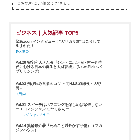
にお気軽にご相談ください。
ビジネス｜人気記事 TOP5
緊急zoomインタビュー！“ガリガリ君”はこうして
生まれた！
鈴木政次
Vol.29 安宅和人さん著『シン・ニホン AI×データ時
代における日本の再生と人材育成』 (NewsPicksパ
ブリッシング)
Vol.03 飛び込み営業のコツ ～元H.I.S.取締役・大野
尚～
大野尚
Vol.01 スピーチはハプニングを楽しめば緊張しない
ーエコマジシャン ミヤモさんー
エコマジシャンミヤモ
Vol.14 箕輪厚介著『死ぬこと以外かすり傷』（マガ
ジンハウス）