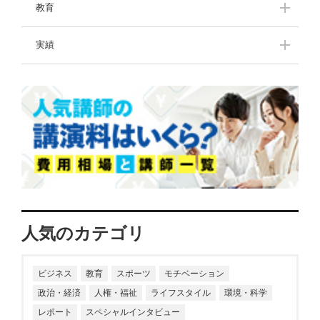
挑戦し続ける人たち
教育
中高生のきみたちへー
講演のプロが選ぶ！中
実績
先輩からのメッセージ
学生・高校生におすす
ー
めな本
講演拝聴レポート
一流の名言・格言
わたしの子育て体験記
ママパパお役立ち情
報！豊かな子育て
人気のカテゴリ
ビジネス
教育
スポーツ
モチベーション
政治・経済
人権・福祉
ライフスタイル
環境・科学
レポート
スペシャルインタビュー