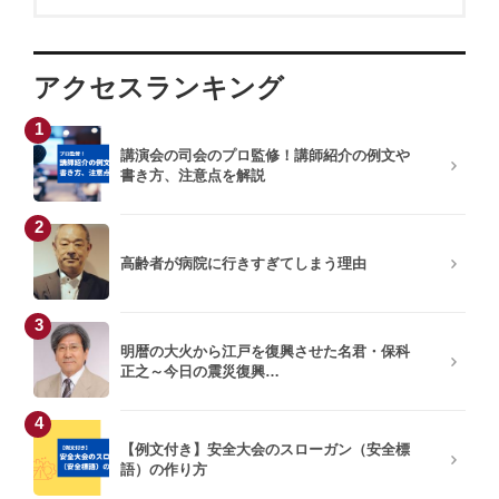
アクセスランキング
1
講演会の司会のプロ監修！講師紹介の例文や
書き方、注意点を解説
2
高齢者が病院に行きすぎてしまう理由
3
明暦の大火から江戸を復興させた名君・保科
正之～今日の震災復興…
4
【例文付き】安全大会のスローガン（安全標
語）の作り方