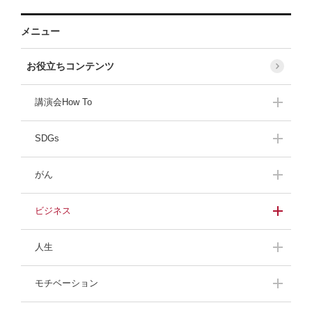
メニュー
お役立ちコンテンツ
講演会How To
講演会開催準備
SDGs
持続可能な社会を目指
がん
して
がんの体験者の声
ビジネス
緊張しないスピーチ
プロフェッショナルに
人生
訊く！
人生最大の危機
ザンネン女子メンテ
モチベーション
話題のビジネス本
飛び込み営業のコツ