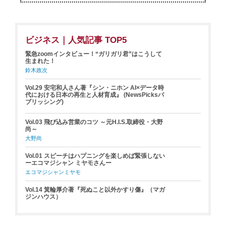
ビジネス｜人気記事 TOP5
緊急zoomインタビュー！“ガリガリ君”はこうして
生まれた！
鈴木政次
Vol.29 安宅和人さん著『シン・ニホン AI×データ時
代における日本の再生と人材育成』 (NewsPicksパ
ブリッシング)
Vol.03 飛び込み営業のコツ ～元H.I.S.取締役・大野
尚～
大野尚
Vol.01 スピーチはハプニングを楽しめば緊張しない
ーエコマジシャン ミヤモさんー
エコマジシャンミヤモ
Vol.14 箕輪厚介著『死ぬこと以外かすり傷』（マガ
ジンハウス）