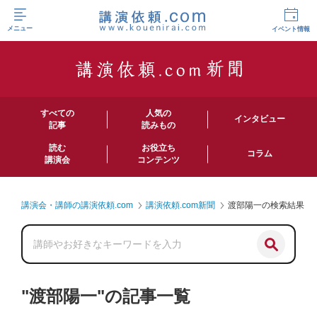
メニュー
イベント情報
すべての
人気の
インタビュー
記事
読みもの
読む
お役立ち
コラム
講演会
コンテンツ
講演会・講師の講演依頼.com
講演依頼.com新聞
渡部陽一の検索結果
"渡部陽一"の記事一覧