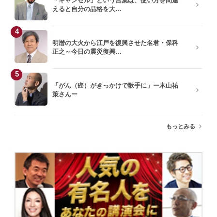
「キャンセル」という言葉は、使い方を間違
えると自分の品格を大…
4
明暦の大火から江戸を復興させた名君・保科
正之～今日の震災復興…
5
「がん（癌）がきっかけで歌手に」ー木山祐
策さんー
もっとみる