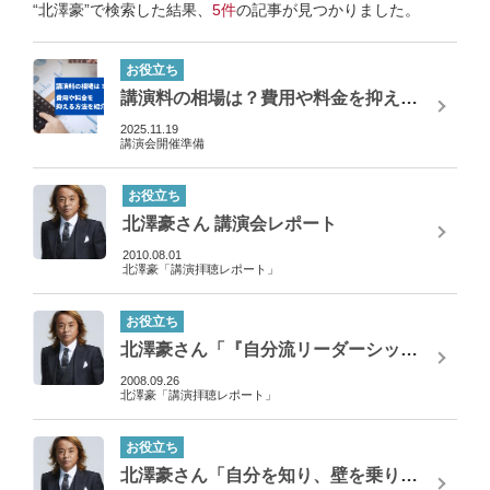
“北澤豪”で検索した結果、
5件
の記事が見つかりました。
お役立ち
講演料の相場は？費用や料金を抑える方法を紹介
2025.11.19
講演会開催準備
お役立ち
北澤豪さん 講演会レポート
2010.08.01
北澤豪「講演拝聴レポート」
お役立ち
北澤豪さん「『自分流リーダーシップ』がチームを変える」【講演拝聴レポート】
2008.09.26
北澤豪「講演拝聴レポート」
お役立ち
北澤豪さん「自分を知り、壁を乗り越える～Jリーガーのモチベーションアップ思考法」…