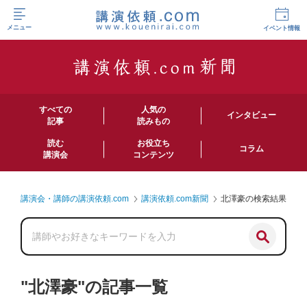
メニュー
イベント情報
すべての
人気の
インタビュー
記事
読みもの
読む
お役立ち
コラム
講演会
コンテンツ
講演会・講師の講演依頼.com
講演依頼.com新聞
北澤豪の検索結果
"北澤豪"の記事一覧