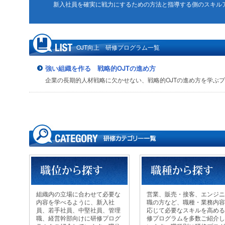
新入社員を確実に戦力にするための方法と指導する側のスキル
OJT向上 研修プログラム一覧
強い組織を作る 戦略的OJTの進め方
企業の長期的人材戦略に欠かせない、戦略的OJTの進め方を学ぶ
組織内の立場に合わせて必要な
営業、販売・接客、エンジニ
内容を学べるように、新入社
職の方など、職種・業務内容
員、若手社員、中堅社員、管理
応じて必要なスキルを高める
職、経営幹部向けに研修プログ
修プログラムを多数ご紹介し