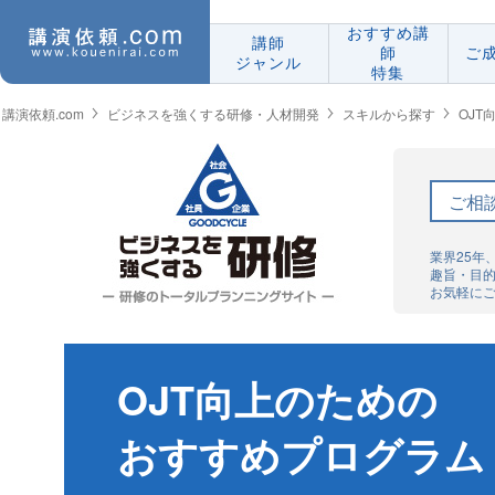
おすすめ講
講師
師
ご
ジャンル
特集
講演依頼.com
ビジネスを強くする研修・人材開発
スキルから探す
OJ
ご相
業界25年
趣旨・目
お気軽に
OJT向上のための
おすすめプログラム