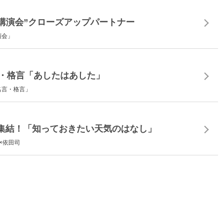
“読む講演会”クローズアップパートナー
演会」
名言・格言「あしたはあした」
名言・格言」
集結！「知っておきたい天気のはなし」
×依田司