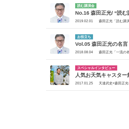
読む講演会
No.16 森田正光/ 
2019.02.01
森田正光「読む講
お役立ち
Vol.05 森田正光の
2018.08.04
森田正光「一流の
スペシャルインタビュー
人気お天気キャスター
2017.01.25
天達武史×森田正光