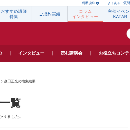
利用規約
よくあるご質問
おすすめ講師
コラム
主催イベン
ご成約実績
特集
インタビュー
KATARI
の
インタビュー
読む
講演会
お役立ち
コンテ
森田正光の検索結果
事一覧
かりました。