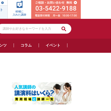
0
ト
候補に
入れた講師
ンツ
コラム
イベント