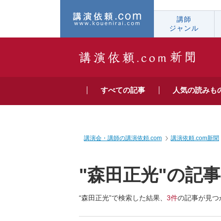
講師
ジャンル
すべての
記事
人気の
読みも
講演会・講師の講演依頼.com
講演依頼.com新聞
"森田正光"の記
“森田正光”で検索した結果、
3件
の記事が見つ