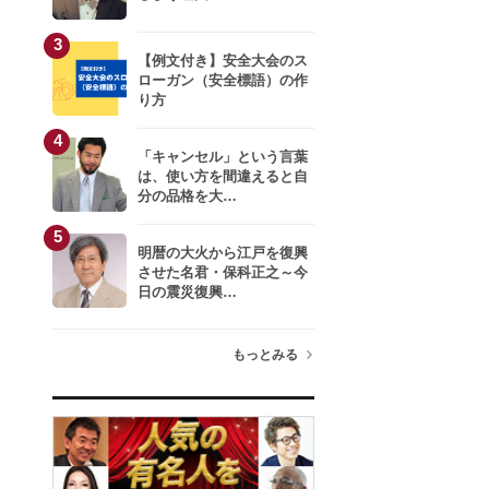
3
【例文付き】安全大会のス
ローガン（安全標語）の作
り方
4
「キャンセル」という言葉
は、使い方を間違えると自
分の品格を大…
5
明暦の大火から江戸を復興
させた名君・保科正之～今
日の震災復興…
もっとみる