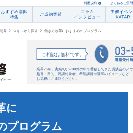
利用規約
よくあるご質問
おすすめ講師
コラム
主催イベン
ご成約実績
特集
インタビュー
KATARI
開発
スキルから探す
働き方改革におすすめのプログラム
ご相談は無料です。
業界25年、実績3万6700件の中で蓄積してきた講演会の
趣旨・目的、聴講対象者、希望講師や講師のイメージなど、
お気軽にご連絡ください。
革に
のプログラム