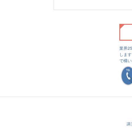
業界2
します
で構い
講