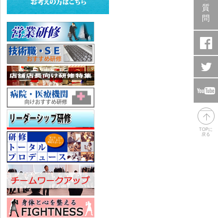
質
問
TOPに
戻る