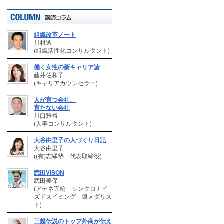
組織改革ノート
川村透
(組織活性化コンサルタント)
働く女性の新キャリア論
藤井佐和子
(キャリアカウンセラー)
人が育つ会社、
育たない会社
川口雅裕
(人事コンサルタント)
大谷由里子の人づくり日記
大谷由里子
((有)志縁塾 代表取締役)
武田VISON
武田美保
(アテネ五輪 シンクロナイ
ズドスイミング 銀メダリス
ト)
三越伝説のトップ外商が伝え