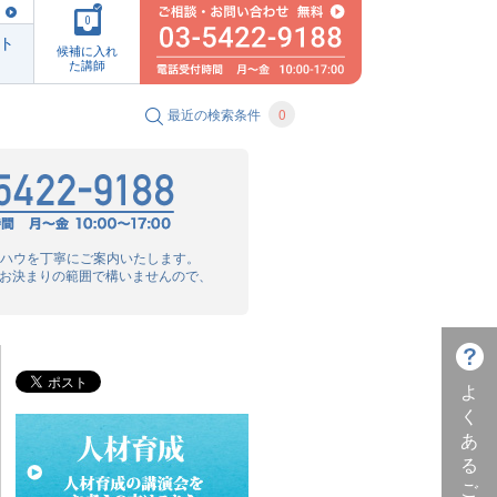
0
ト
候補に入れ
た講師
最近の検索条件
0
ノウハウを丁寧にご案内いたします。
お決まりの範囲で構いませんので、
よ
く
あ
る
ご