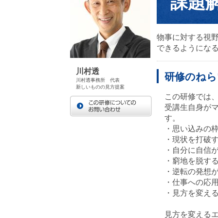
課題
物事に対する視
できるようにな
川村透
研修のねら
川村透事務所 代表
新しいものの見方提案
この研修では
受講生自身が
す。
・思い込みの
・現状を打破
・自分に自信
・窮地を脱す
・逆転の発想
・仕事への応
・見方を変え
見方を変える