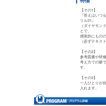
特徴
【その1】
『答えはいつ
リル31』
（ダイヤモン
とで、
感覚的にもの
（必ずテキス
【その2】
参考図書や研
考え方での癖
す。
【その3】
一人ひとりが
入れます。