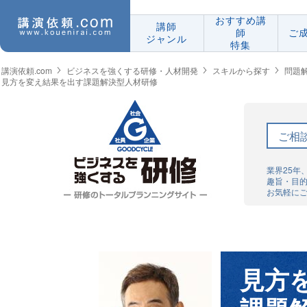
おすすめ講
講師
師
ご
ジャンル
特集
講演依頼.com
ビジネスを強くする研修・人材開発
スキルから探す
問題
見方を変え結果を出す課題解決型人材研修
ご相
業界25年
趣旨・目
お気軽に
見方