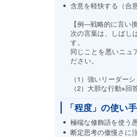
含意を軽快する（合
【例―戦略的に言い
次の言葉は、しばし
す。
同じことを悪いニュ
ださい。
（1）強いリーダーシ
（2）大胆な行動※回
「程度」の使い
極端な修飾語を使う
断定思考の傲慢さに