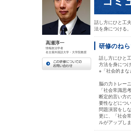
コミ
話し方にひと工
法を身につける
高瀬淳一
研修のねら
情報政治学者
名古屋外国語大学・大学院教授
話し方にひと
方法を身につ
※「社会的ま
脳の力トレー
「社会常識思
断定的言い方
要性などにつ
問題演習をし
更に、「社会
ルがアップし