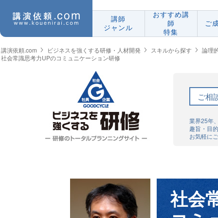
おすすめ講
講師
師
ご
ジャンル
特集
講演依頼.com
ビジネスを強くする研修・人材開発
スキルから探す
論理
社会常識思考力UPのコミュニケーション研修
ご相
業界25年
趣旨・目
お気軽に
社会