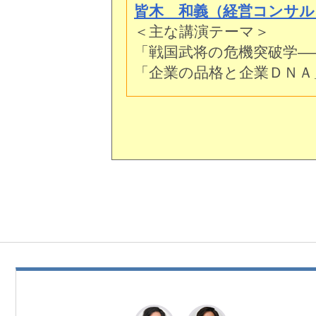
皆木 和義（経営コンサル
＜主な講演テーマ＞
「戦国武将の危機突破学―
「企業の品格と企業ＤＮＡ