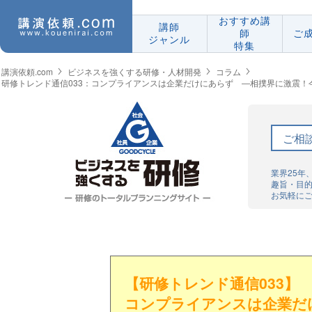
おすすめ講
講師
師
ご
ジャンル
特集
講演依頼.com
ビジネスを強くする研修・人材開発
コラム
研修トレンド通信033：コンプライアンスは企業だけにあらず ―相撲界に激震！
ご相
業界25年
趣旨・目
お気軽に
【研修トレンド通信033】
コンプライアンスは企業だ