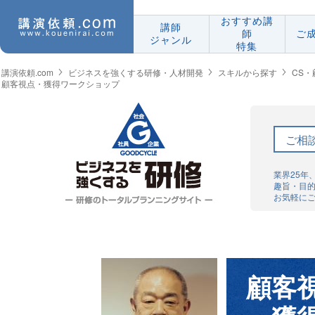
おすすめ講
講師
師
ご
ジャンル
特集
講演依頼.com
ビジネスを強くする研修・人材開発
スキルから探す
CS
顧客視点・獲得ワークショップ
ご相
業界25年
趣旨・目
お気軽に
顧客