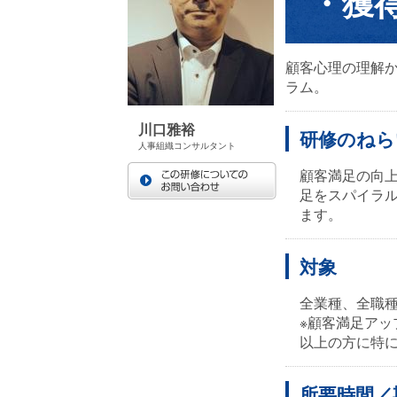
・獲
顧客心理の理解
ラム。
川口雅裕
研修のねら
人事組織コンサルタント
顧客満足の向
足をスパイラ
ます。
対象
全業種、全職
※顧客満足ア
以上の方に特
所要時間／