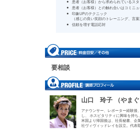
患者（お客様）から求められているスタ
患者（お客様）との触れ合いはコミニュ
印象UPのテクニック
（感じの良い笑顔のトレーニング、言葉
信頼を増す電話応対
要相談
山口 玲子 （やま
アナウンサー、レポーター経験後
し、 ホスピタリティに興味を持
米国より帰国後は、社長秘書、企
社ヴィヴィッドレイを設立。代表