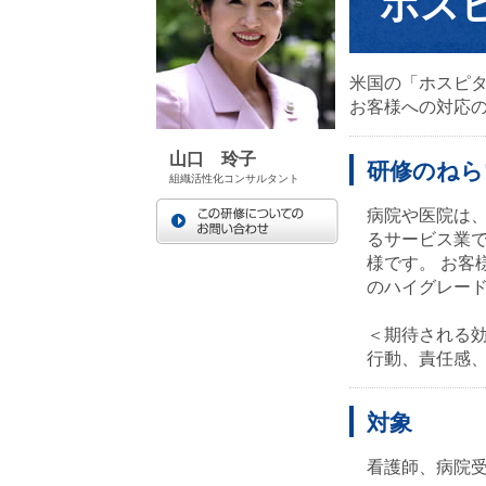
ホス
米国の「ホスピ
お客様への対応
山口 玲子
研修のねら
組織活性化コンサルタント
病院や医院は
るサービス業で
様です。 お客
のハイグレー
＜期待される
行動、責任感
対象
看護師、病院