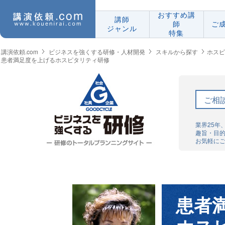
おすすめ講
講師
師
ご
ジャンル
特集
講演依頼.com
ビジネスを強くする研修・人材開発
スキルから探す
ホスピ
患者満足度を上げるホスピタリティ研修
ご相
業界25年
趣旨・目
お気軽に
患者