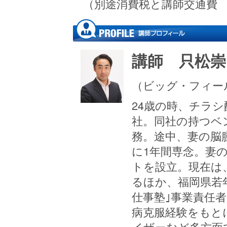
（別途消費税と講師交通費 
講師 只松
（ビッグ・フィー
24歳の時、チラシ
社。同社の持つベ
務。途中、妻の脳
に1年間専念。妻
トを設立。現在は
るほか、福岡県若
仕事塾｣事業責任
病克服経験をもと
イザーなど多方面