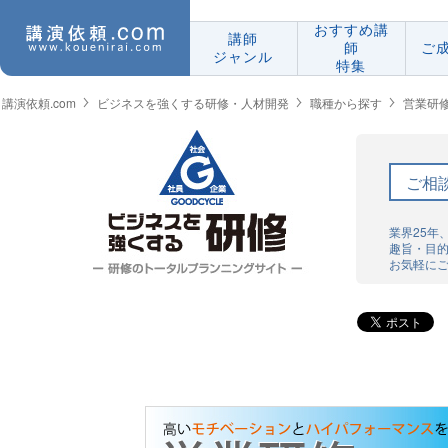
おすすめ講
講師
師
ご
ジャンル
特集
講演依頼.com
ビジネスを強くする研修・人材開発
職種から探す
営業研
ご相
業界25年
趣旨・目
お気軽に