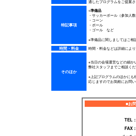
適したプログラムをご提案さ
○準備品
・サッカーボール（参加人数
・コーン
特記事項
・ポール
・ゴール など
※準備品に関しましてはご相
時間・料金
時間・料金などは詳細により
※当日の会場運営などの細か
弊社スタッフまでご相談くだ
そのほか
※上記プログラムのほかにも
応じますのでお気軽にお問い
■お
TEL
FAX