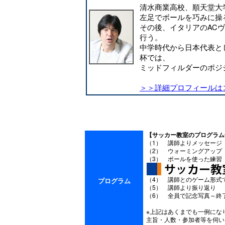
清水商業高校、順天堂大学
左足でボールを巧みに操
その後、イタリアのACヴ
行う。
中学時代から日本代表と
杯では、
ミッドフィルダーのポジ
＞＞詳細プロフィールは
【
サッカー教室
のプログラム
（1） 講師よりメッセージ
（2） ウォーミングアップ
（3） ボールを使った練習
（4） 講師とのゲーム形式
プログラム
（5） 講師より振り返り
（6） 全員で記念写真～終
※上記はあくまでも一例にな
主旨・人数・参加者等を伺い