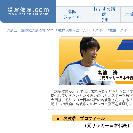
おすすめ講
講師
師
ご
ジャンル
特集
講演会・講師の講演依頼.com
教育現場へ届けたい
スポーツ教室・スポー
「講演依頼.com」では、未来ある子どもたちに
提供していきたいという思いのもと、スポーツ教室
今回は、元サッカー日本代表の名波浩さんによる『
是非この機会に名波さんのサッカー教室を企画して
■ 名波浩
プロフィール
（元サッカー日本代表）