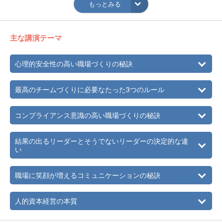
もっとみる
2020年
株式会社フラップゼロα 執行役員
＜趣味＞
マラソン：ウルトラマラソン44km・66km・88km完走。マ
主な講演テーマ
ラソンは実は好きではないが、年に1度好きでないことにチ
ャレンジしている。
心理的安全性の高い職場づくりの秘訣
ファスティング（断食）：6日間実施。
《影響を受けたドラマ》
スクールウォーズ
最高のチームづくりに必要なたった3つのルール
コンプライアンス意識の高い職場づくりの秘訣
結果の出るリーダーとそうでないリーダーの決定的な違
い
職場に笑顔が増えるコミュニケーションの秘訣
人的資本経営の本質