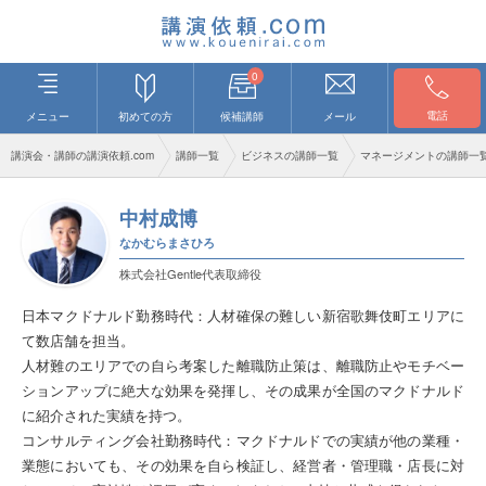
0
電話
メニュー
初めての方
候補講師
メール
講演会・講師の講演依頼.com
講師一覧
ビジネスの講師一覧
マネージメントの講師一
中村成博
なかむらまさひろ
株式会社Gentle代表取締役
日本マクドナルド勤務時代：人材確保の難しい新宿歌舞伎町エリアに
て数店舗を担当。
人材難のエリアでの自ら考案した離職防止策は、離職防止やモチベー
ションアップに絶大な効果を発揮し、その成果が全国のマクドナルド
に紹介された実績を持つ。
コンサルティング会社勤務時代：マクドナルドでの実績が他の業種・
業態においても、その効果を自ら検証し、経営者・管理職・店長に対