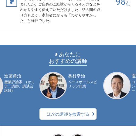
98
点
ましたが、ご自身のご経験からくる考え方などを
わかりやすく伝えていただけました。話の間の取
り方もよく、参加者にからも「わかりやすかっ
た」と好評でした。
あなたに
おすすめの講師
進藤勇治
奥村幸治
夏
産業評論家 (セミ
ベースボールスピ
コ
ナー講師、講演会
リッツ代表
ン
講師)
ー
ほかの講師を検索する