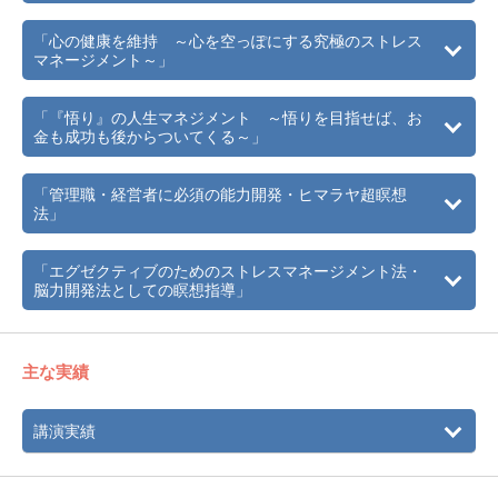
2007年には、その功績と公開サマディを成した史上初にし
「心の健康を維持 ～心を空っぽにする究極のストレス
て唯一の女性、外国人である偉業により、インド最大の聖
マネージメント～」
者・修行者たちの協会「ジュナ・アカラ」より、最高指導
者の称号「マハ・マンドレシュワリ」（＝偉大なる宇宙の
「『悟り』の人生マネジメント ～悟りを目指せば、お
マスター）を授かる。
金も成功も後からついてくる～」
日本においては、サイエンス・オブ・エンライトメントを
主宰し、瞑想・秘法伝授を通して人々に「本当の自分」に
「管理職・経営者に必須の能力開発・ヒマラヤ超瞑想
出会う道、自己変革の道、悟りへの道をガイドし続けてい
法」
る。
1992年より、アメリカ、ロシアをはじめ世界各都市でも現
「エグゼクティブのためのストレスマネージメント法・
代人のための瞑想法、自己変革法を指導し、
脳力開発法としての瞑想指導」
世界に愛と平和の和を広げる運動「ワールド・ピース・キ
ャンペーン」も推進している。
主な実績
講演実績