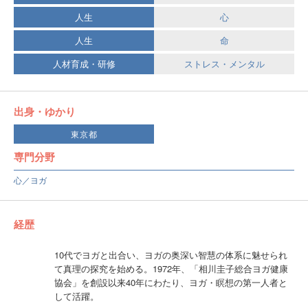
人生
心
人生
命
人材育成・研修
ストレス・メンタル
出身・ゆかり
東京都
専門分野
心／ヨガ
経歴
10代でヨガと出合い、ヨガの奥深い智慧の体系に魅せられ
て真理の探究を始める。1972年、「相川圭子総合ヨガ健康
協会」を創設以来40年にわたり、ヨガ・瞑想の第一人者と
して活躍。