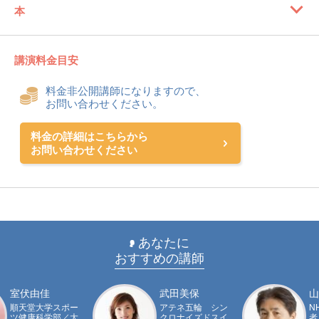
本
講演料金目安
料金非公開講師になりますので、
お問い合わせください。
料金の詳細はこちらから
お問い合わせください
あなたに
おすすめの講師
室伏由佳
武田美保
山
順天堂大学スポー
アテネ五輪 シン
N
ツ健康科学部／大
クロナイズドスイ
者