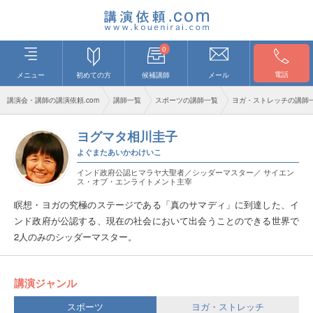
0
電話
メニュー
初めての方
候補講師
メール
講演会・講師の講演依頼.com
講師一覧
スポーツの講師一覧
ヨガ・ストレッチの講師
ヨグマタ相川圭子
よぐまたあいかわけいこ
インド政府公認ヒマラヤ大聖者／シッダーマスター／ サイエン
ス・オブ・エンライトメント主宰
瞑想・ヨガの究極のステージである「真のサマディ」に到達した、イ
ンド政府が公認する、現在の社会において出会うことのできる世界で
2人のみのシッダーマスター。
講演ジャンル
スポーツ
ヨガ・ストレッチ