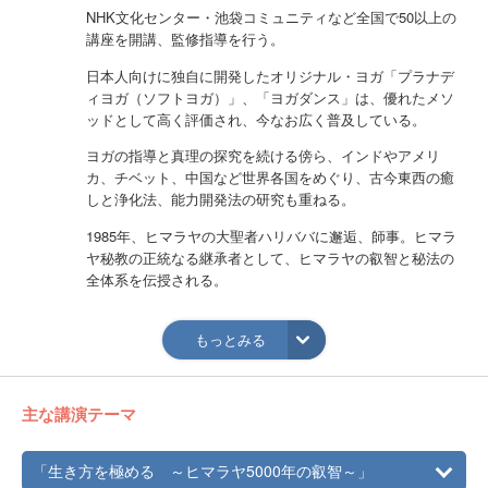
NHK文化センター・池袋コミュニティなど全国で50以上の
講座を開講、監修指導を行う。
日本人向けに独自に開発したオリジナル・ヨガ「プラナデ
ィヨガ（ソフトヨガ）」、「ヨガダンス」は、優れたメソ
ッドとして高く評価され、今なお広く普及している。
ヨガの指導と真理の探究を続ける傍ら、インドやアメリ
カ、チベット、中国など世界各国をめぐり、古今東西の癒
しと浄化法、能力開発法の研究も重ねる。
1985年、ヒマラヤの大聖者ハリババに邂逅、師事。ヒマラ
ヤ秘教の正統なる継承者として、ヒマラヤの叡智と秘法の
全体系を伝授される。
高度5000メートル以上のヒマラヤで生命をかけた厳しい修
行を経て、究極の意識状態「真のサマディ」に到達。深い
もっとみる
瞑想により心と体を超え、生死を超え、至高なる存在と一
体となり、エンライトメント（＝悟り）を得る。
主な講演テーマ
1991年より2007年まで、「世界平和」「地球の環境浄化」
「真理の証明」のため、インド各地で18回もの公開サマデ
ィを行い、その間にも様々なチャリティ活動を通じて社会
「生き方を極める ～ヒマラヤ5000年の叡智～」
に貢献。